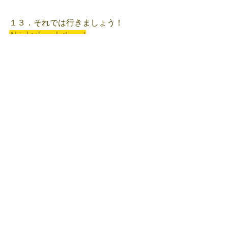
１３．それでは行きましょう！
Alright then, let's go!
１４．もしおすしが好きならこのお店
がお勧めですよ。
If you like sushi, I recommend this 
place.
１５．何か食べたいものありますか？
Is there anything you'd like to eat?
Do you have any preference for food?
１６．何がいいですか？