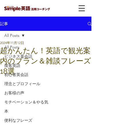
記事
All Posts
2024年11月12日
All Posts
超かんたん！英語で観光案
ビジネス英会話
内のプラン＆雑談フレーズ
接客英語
18選
初心者英会話
理念とプロフィール
お客様の声
モチベーション＆やる気
本
便利なフレーズ