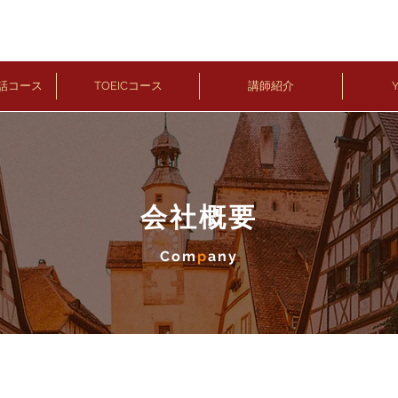
話コース
TOEICコース
講師紹介
Y
会社概要
Com
p
any