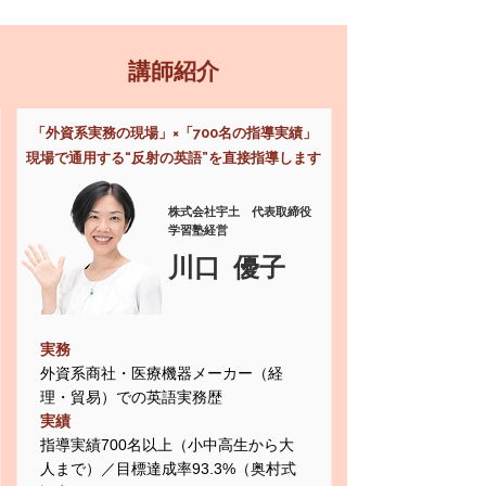
講師紹介
「外資系実務の現場」×「700名の指導実績」
現場で通用する“反射の英語”を直接指導します
株式会社宇土 代表取締役
学習塾経営
川口 優子
実務
外資系商社・医療機器メーカー（経
理・貿易）での英語実務歴
実績
指導実績700名以上（小中高生から大
人まで）／目標達成率93.3%（奥村式