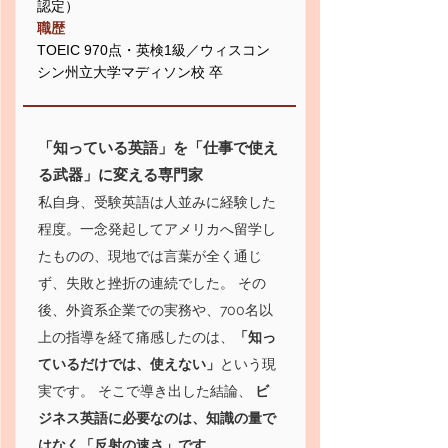
認定）
職歴
TOEIC 970点・英検1級／ウィスコン
シン州立大学マディソン校 卒
「知っている英語」を「仕事で使え
る武器」に変える専門家
私自身、受験英語は人並みに経験した
程度。一念発起してアメリカへ留学し
たものの、現地では言葉が全く通じ
ず、失敗と挫折の連続でした。 その
後、外資系企業での実務や、700名以
上の指導を経て痛感したのは、
「知っ
ているだけでは、使えない」
という現
実です。 そこで導き出した結論、
ビ
ジネス英語に必要なのは、知識の量で
はなく「反射の速さ」です。