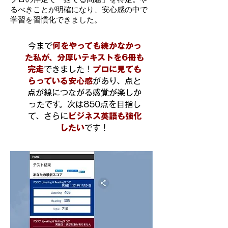
るべきことが明確になり、安心感の中で
学習を習慣化できました。
今まで
何をやっても続かなかっ
た私が、分厚いテキストを6冊も
完走
できました！
プロに見ても
らっている安心感
があり、点と
点が線につながる感覚が楽しか
ったです。次は850点を目指し
て、さらに
ビジネス英語も強化
したい
です！