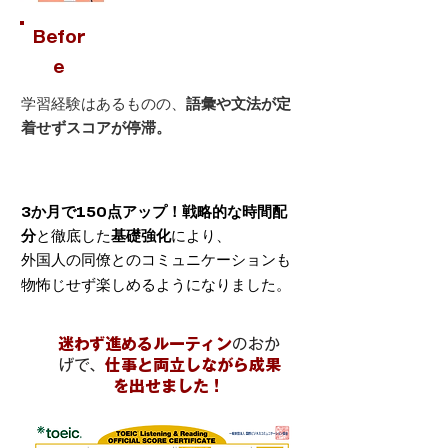
Befor
e
学習経験はあるものの、
語彙や文法が定
着せずスコアが停滞。
After
3か月で150点アップ！戦略的な時間配
分
と徹底した
基礎強化
により、
外国人の同僚とのコミュニケーションも
物怖じせず楽しめるようになりました。
迷わず進めるルーティン
のおか
げで、
仕事と両立しながら成果
を出せました！