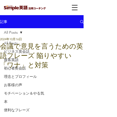
記事
All Posts
2024年10月16日
All Posts
会議で意見を言うための英
ビジネス英会話
語フレーズ 陥りやすい
接客英語
「ワナ」と対策
初心者英会話
理念とプロフィール
お客様の声
モチベーション＆やる気
本
便利なフレーズ