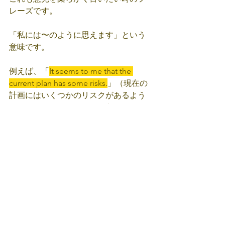
レーズです。
「私には〜のように思えます」という
意味です。
例えば、「
It seems to me that the 
current plan has some risks.
」（現在の
計画にはいくつかのリスクがあるよう
に思います）といった使い方です。
④ I’m not sure if I agree, but...
「賛成かどうかわからないけれど…」
という意味で、完全に同意していない
場合にやんわりと伝えたい時に使いま
す。
例えば、「
I’m not sure if I agree, but I 
think we should think about another 