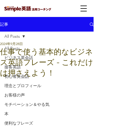
記事
All Posts
2024年9月28日
All Posts
仕事で使う基本的なビジネ
ビジネス英会話
ス英語フレーズ - これだけ
接客英語
は押さえよう！
初心者英会話
理念とプロフィール
お客様の声
モチベーション＆やる気
本
便利なフレーズ