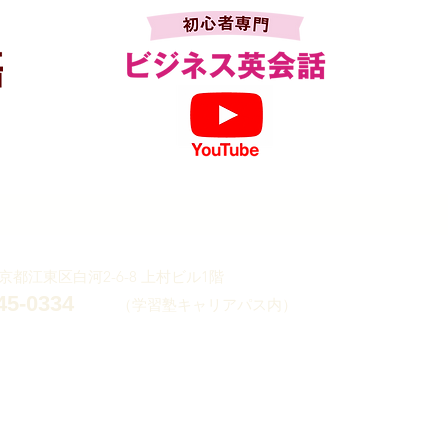
 東京都江東区白河2-6-8 上村ビル1階
245-0334
（学習塾キャリアパス内）
リシー
座
.All Rights Reserved