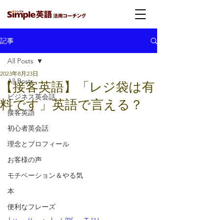
記事
All Posts
2023年8月23日
All Posts
【接客英語】「レジ袋は有
ビジネス英会話
料です」英語で言える？
接客英語
初心者英会話
理念とプロフィール
お客様の声
モチベーション＆やる気
本
便利なフレーズ