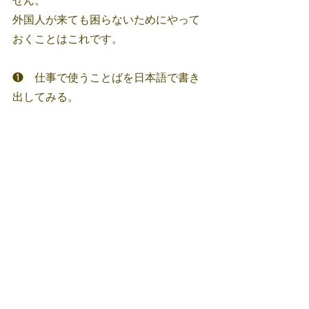
せん。
外国人が来ても困らないためにやって
おくことはこれです。
❶　仕事で使うことばを日本語で書き
出してみる。
❷　❶で書き出した日本語をシンプル
な英語に置き換える
英文を一覧表にしておくといつ外国人
が来ても心強いです。
英語が通じた時はホッとすると同時に
嬉しいものです。
楽しく英語を身につけいただけたら幸
いです。